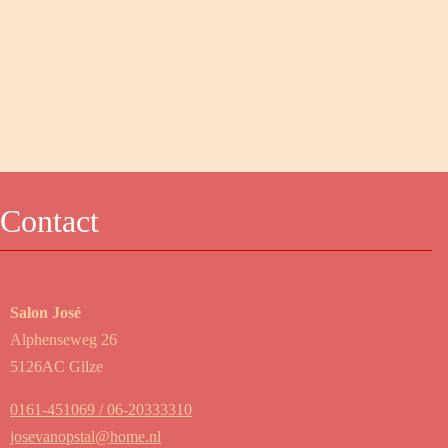
Contact
Salon José
Alphenseweg 26
5126AC Gilze
0161-451069 / 06-20333310
josevanopstal@home.nl