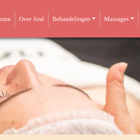
ome
Over José
Behandelingen
Massages